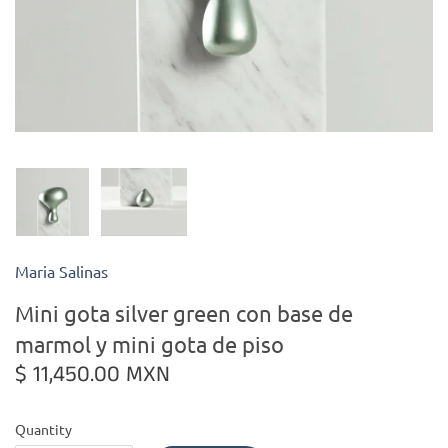
Kiade Maquettes
Kosta Boda
L'Objet
Lalique
Lafco
Maria Salinas
Lladro
Mini gota silver green con base de
marmol y mini gota de piso
Numa Jewelry
$ 11,450.00 MXN
Orrefors
Quantity