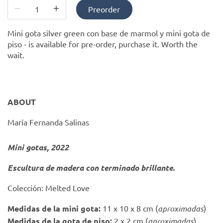
PofM Jewelry
Preorder
Reflections Copenhagen
Mini gota silver green con base de marmol y mini gota de
piso -
is available for pre-order, purchase it. Worth the
Skin & Sky
wait.
Stephanie Gottlieb
ABOUT
SQ Diamonds
María Fernanda Salinas
Mini gotas, 2022
Escultura de madera con terminado brillante.
Colección: Melted Love
Medidas de la mini gota:
11 x 10 x 8 cm (
aproximadas
)
Medidas de la gota de piso:
2 x 2 cm
(
aproximadas
)