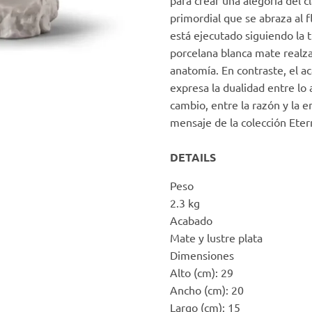
para crear una alegoría del c
primordial que se abraza al 
está ejecutado siguiendo la t
porcelana blanca mate realza
anatomía. En contraste, el ac
expresa la dualidad entre lo
cambio, entre la razón y la e
mensaje de la colección Etern
DETAILS
Peso
2.3 kg
Acabado
Mate y lustre plata
Dimensiones
Alto (cm): 29
Ancho (cm): 20
Largo (cm): 15