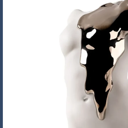
Kiade Maquettes
Kosta Boda
L'Objet
Lalique
Lafco
Lladro
Numa Jewelry
Orrefors