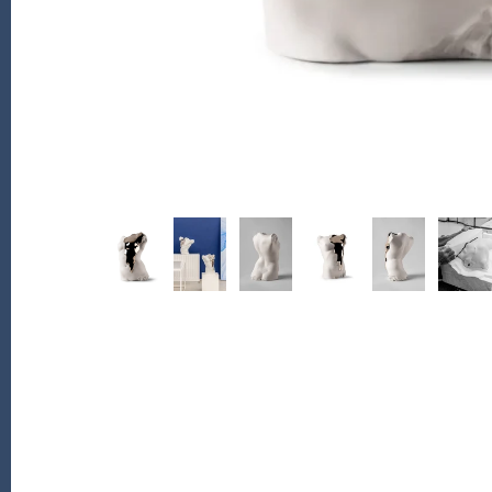
PofM Jewelry
Reflections Copenhagen
Skin & Sky
Stephanie Gottlieb
SQ Diamonds