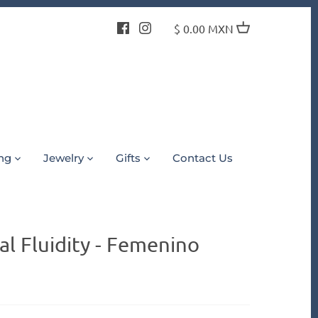
$ 0.00 MXN
ing
Jewelry
Gifts
Contact Us
al Fluidity - Femenino